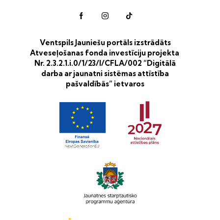
Ventspils Jauniešu portāls izstrādāts
Atveseļošanas fonda investīciju projekta
Nr. 2.3.2.1.i.0/1/23/I/CFLA/002 “Digitālā
darba ar jaunatni sistēmas attīstība
pašvaldībās” ietvaros