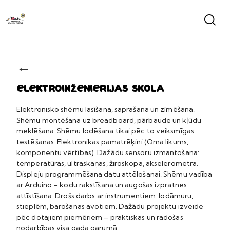
←
Elektroinženierijas skola
Elektronisko shēmu lasīšana, saprašana un zīmēšana.
Shēmu montēšana uz breadboard, pārbaude un kļūdu
meklēšana. Shēmu lodēšana tikai pēc to veiksmīgas
testēšanas. Elektronikas pamatrēķini (Oma likums,
komponentu vērtības). Dažādu sensoru izmantošana:
temperatūras, ultraskaņas, žiroskopa, akselerometra.
Displeju programmēšana datu attēlošanai. Shēmu vadība
ar Arduino – kodu rakstīšana un augošas izpratnes
attīstīšana. Drošs darbs ar instrumentiem: lodāmuru,
stieplēm, barošanas avotiem. Dažādu projektu izveide
pēc dotajiem piemēriem – praktiskas un radošas
nodarbības visa gada garumā