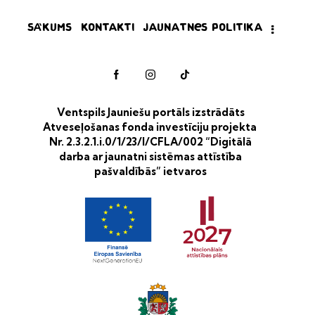
Sākums
Kontakti
Jaunatnes politika
Ventspils Jauniešu portāls izstrādāts
Atveseļošanas fonda investīciju projekta
Nr. 2.3.2.1.i.0/1/23/I/CFLA/002 “Digitālā
darba ar jaunatni sistēmas attīstība
pašvaldībās” ietvaros