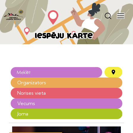
Iespēju karte
Organizators
Norises vieta
Vecums
Joma