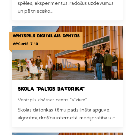
spēles, eksperimentus, radošus uzdevumus
un pētniecisko...
Ventspils Digitālais centrs
Vecums 7-10
Skola “Palīgs datorikā”
Ventspils zinātnes centrs "Vizium"
Skolas datorikas tēmu padziļināta apguve:
algoritmi, drošība internetā, medijpratība u.c.