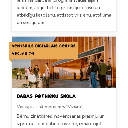
Iemaņas darbā ar programmvadāmajām
ierīcēm, apgūstot to prasmīgu, drošu un
atbildīgu lietošanu, attīstot virzienu, attāluma
un secīgu dar...
Ventspils Digitālais centrs
Vecums 7-9
Dabas pētnieku skola
Ventspils zinātnes centrs "Vizium"
Bērnu zinātkāres, novērošanas prasmju un
izpratnes par dabu pilnveide, izmantojot