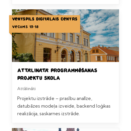
Ventspils Digitālais centrs
Vecums 15-18
Attālinātā programmēšanas
projektu skola
Attālināti
Projektu izstrāde – prasību analīze,
datubāzes modeļa izveide, backend loģikas
realizācija, saskarnes izstrāde.