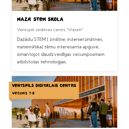
Mazā STEM skola
Ventspils zinātnes centrs "Vizium"
Dažādu STEM ( zinātne, inženierzinātnes,
matemātika) tēmu interesanta apguve,
izmantojot daudzveidīgas vecumposmam
atbilstošas tehnoloģijas.
Ventspils Digitālais centrs
Vecums 7-8