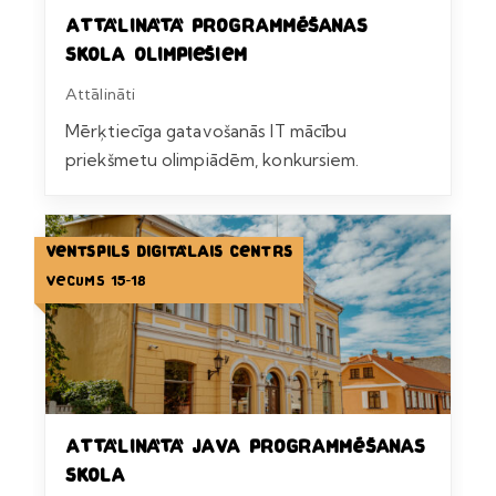
Attālinātā programmēšanas
skola olimpiešiem
Attālināti
Mērķtiecīga gatavošanās IT mācību
priekšmetu olimpiādēm, konkursiem.
Ventspils Digitālais centrs
Vecums 15-18
Attālinātā Java programmēšanas
skola