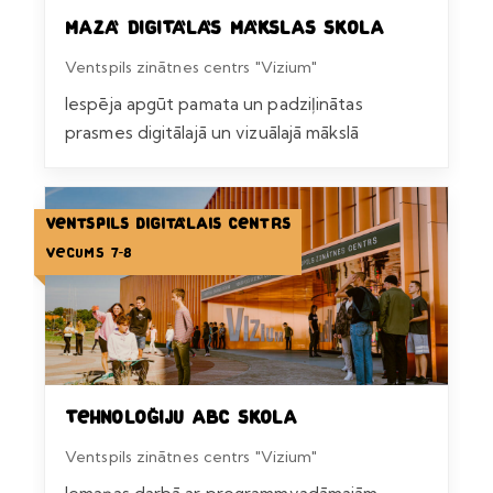
Mazā digitālās mākslas skola
Ventspils zinātnes centrs "Vizium"
Iespēja apgūt pamata un padziļinātas
prasmes digitālajā un vizuālajā mākslā
Ventspils Digitālais centrs
Vecums 7-8
Tehnoloģiju ABC skola
Ventspils zinātnes centrs "Vizium"