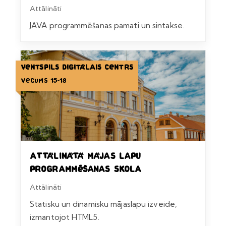
Attālināti
JAVA programmēšanas pamati un sintakse.
Ventspils Digitālais centrs
Vecums 15-18
Attālinātā mājas lapu
programmēšanas skola
Attālināti
Statisku un dinamisku mājaslapu izveide,
izmantojot HTML5.