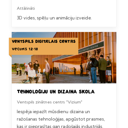
Attālināti
3D vides, spēļu un animāciju izveide.
Ventspils Digitālais centrs
Vecums 12-18
Tehnoloģiju un dizaina skola
Ventspils zinātnes centrs "Vizium"
Iespēja iepazīt mūsdienu dizaina un
ražošanas tehnoloģijas, apgūstot prasmes,
kas ir pieprasītas gan radošajās industrijās,