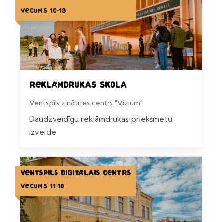
Vecums 10-13
Reklāmdrukas skola
Ventspils zinātnes centrs "Vizium"
Daudzveidīgu reklāmdrukas priekšmetu
izveide
Ventspils Digitālais centrs
Vecums 11-18