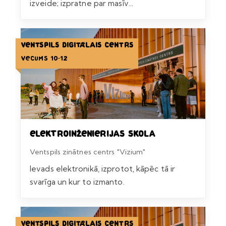
izveide; izpratne par masīv...
Ventspils Digitālais centrs
Vecums 10-12
Elektroinženierijas skola
Ventspils zinātnes centrs "Vizium"
Ievads elektronikā, izprotot, kāpēc tā ir
svarīga un kur to izmanto.
Ventspils Digitālais centrs