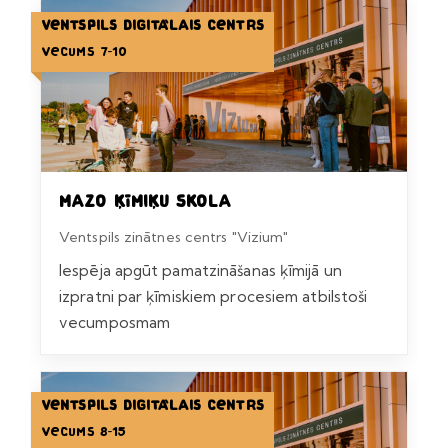
Ventspils Digitālais centrs
Vecums 7-10
Mazo ķīmiķu skola
Ventspils zinātnes centrs "Vizium"
Iespēja apgūt pamatzināšanas ķīmijā un
izpratni par ķīmiskiem procesiem atbilstoši
vecumposmam
Ventspils Digitālais centrs
Vecums 8-15