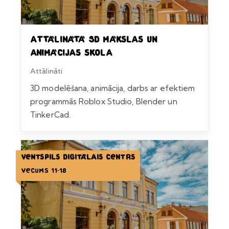
Attālinātā 3D mākslas un
animācijas skola
Attālināti
3D modelēšana, animācija, darbs ar efektiem
programmās Roblox Studio, Blender un
TinkerCad.
Ventspils Digitālais centrs
Vecums 11-18