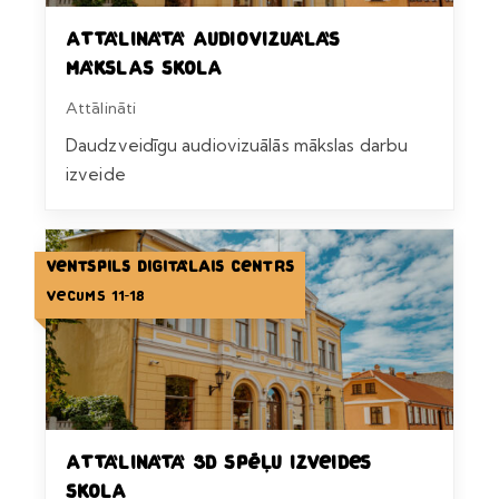
Attālinātā audiovizuālās
mākslas skola
Attālināti
Daudzveidīgu audiovizuālās mākslas darbu
izveide
Ventspils Digitālais centrs
Vecums 11-18
Attālinātā 3D spēļu izveides
skola