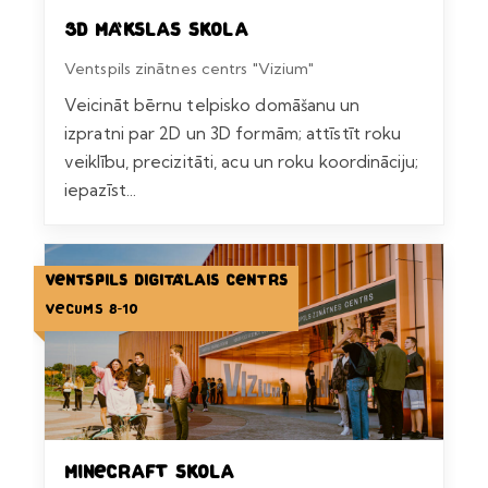
3D mākslas skola
Ventspils zinātnes centrs "Vizium"
Veicināt bērnu telpisko domāšanu un
izpratni par 2D un 3D formām; attīstīt roku
veiklību, precizitāti, acu un roku koordināciju;
iepazīst...
Ventspils Digitālais centrs
Vecums 8-10
Minecraft skola