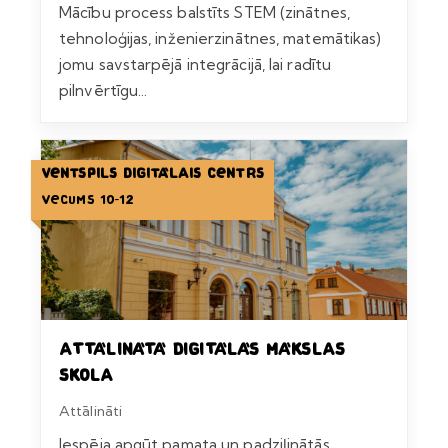
Mācību process balstīts STEM (zinātnes,
tehnoloģijas, inženierzinātnes, matemātikas)
jomu savstarpējā integrācijā, lai radītu
pilnvērtīgu...
Ventspils Digitālais centrs
Vecums 10-12
Attālinātā digitālās mākslas
skola
Attālināti
Iespēja apgūt pamata un padziļinātās