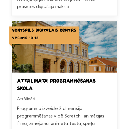
prasmes digitālajā mākslā.
Ventspils Digitālais centrs
Vecums 10-12
Attālinātā programmēšanas
skola
Attālināti
Programmu izveide 2 dimensiju
programmēšanas vidē Scratch : animācijas
filmu, zīmējumu, animētu testu, spēļu