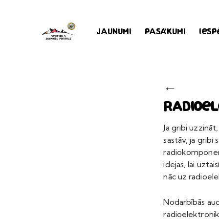
Jaunumi
Pasākumi
Iesp
←
Radioel
Ja gribi uzzināt
sastāv, ja gribi 
radiokomponente
idejas, lai uzta
nāc uz radioele
Nodarbībās audz
radioelektronik