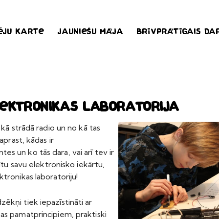
ēju karte
Jauniešu māja
Brīvprātīgais da
ektronikas laboratorija
, kā strādā radio un no kā tas
saprast, kādas ir
s un ko tās dara, vai arī tev ir
isītu savu elektronisko iekārtu,
ktronikas laboratoriju!
ēkņi tiek iepazīstināti ar
as pamatprincipiem, praktiski