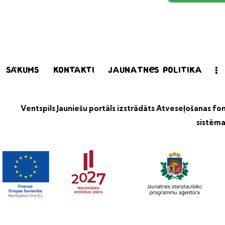
Sākums
Kontakti
Jaunatnes politika
Ventspils Jauniešu portāls izstrādāts
Atveseļošanas fond
sistēma