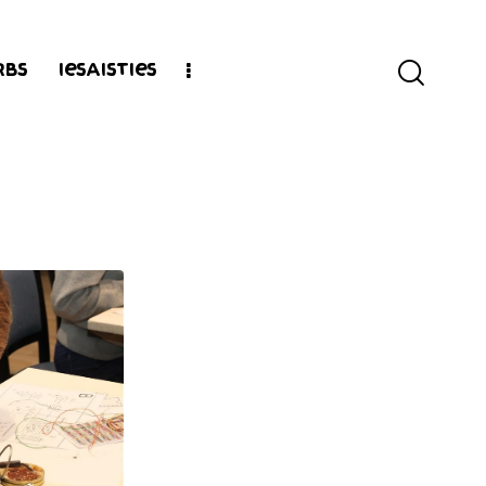
rbs
Iesaisties