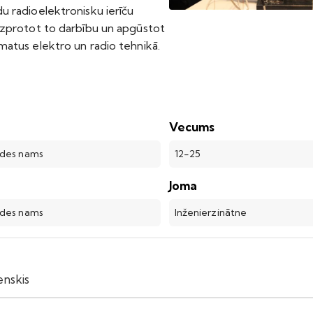
u radioelektronisku ierīču
izprotot to darbību un apgūstot
matus elektro un radio tehnikā.
Vecums
ades nams
12-25
Joma
ades nams
Inženierzinātne
enskis