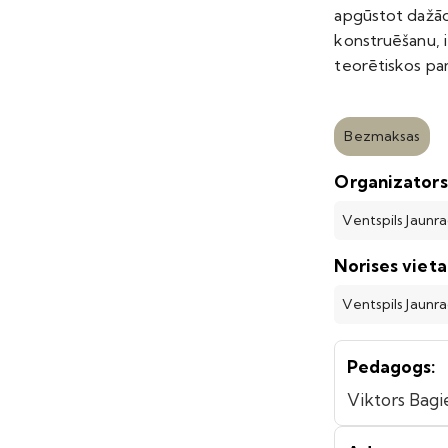
apgūstot dažād
konstruēšanu, 
teorētiskos pa
Bezmaksas
Organizators
Ventspils Jaunr
Norises vieta
Ventspils Jaunr
Pedagogs:
Viktors Bagi