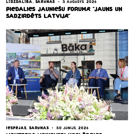
LĪDZDALĪBA
,
SARUNAS
3 augusts, 2026
Piedalies jauniešu forumā “Jauns un
sadzirdēts Latvijā”
IESPĒJAS
,
SARUNAS
30 jūnijs, 2026