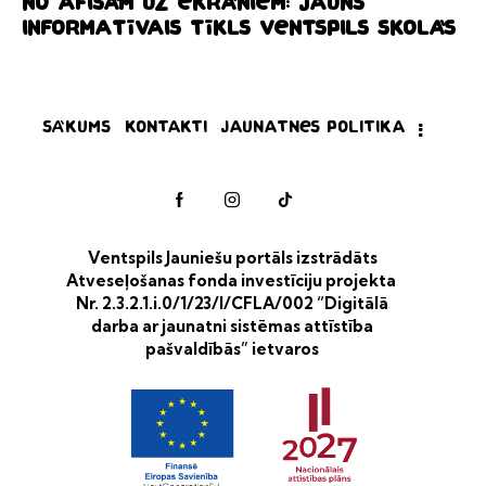
No afišām uz ekrāniem: jauns
informatīvais tīkls Ventspils skolās
Sākums
Kontakti
Jaunatnes politika
Ventspils Jauniešu portāls izstrādāts
Atveseļošanas fonda investīciju projekta
Nr. 2.3.2.1.i.0/1/23/I/CFLA/002 “Digitālā
darba ar jaunatni sistēmas attīstība
pašvaldībās” ietvaros