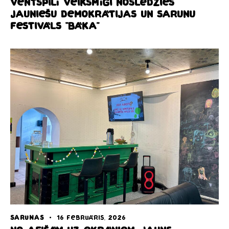
Ventspilī veiksmīgi noslēdzies
Jauniešu demokrātijas un sarunu
festivāls “Bāka”
SARUNAS
16 februāris, 2026