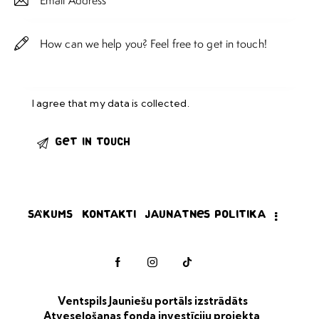
I agree that my data is
collected
.
Sākums
Kontakti
Jaunatnes politika
Ventspils Jauniešu portāls izstrādāts
Atveseļošanas fonda investīciju projekta