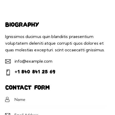
Biography
Ignissimos ducimus quin blandiitis praesentium
voluptatem deleniti atque corrupti quos dolores et
quas molestias excepturi. scint occaecatti gnissimus.
info@example.com
E-
+1 840 841 25 69
m
Ph
ail:
on
Contact Form
e: