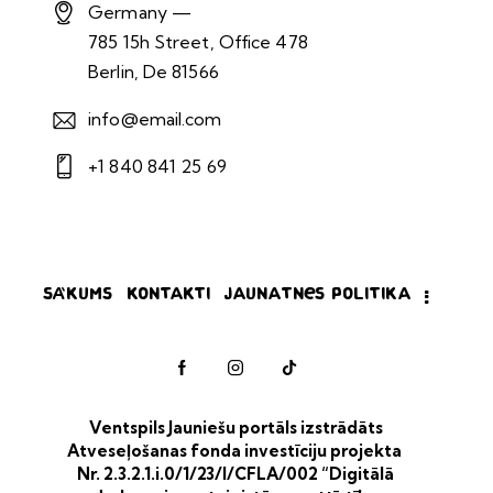
Germany —
785 15h Street, Office 478
Berlin, De 81566
info@email.com
+1 840 841 25 69
Sākums
Kontakti
Jaunatnes politika
Ventspils Jauniešu portāls izstrādāts
Atveseļošanas fonda investīciju projekta
Nr. 2.3.2.1.i.0/1/23/I/CFLA/002 “Digitālā