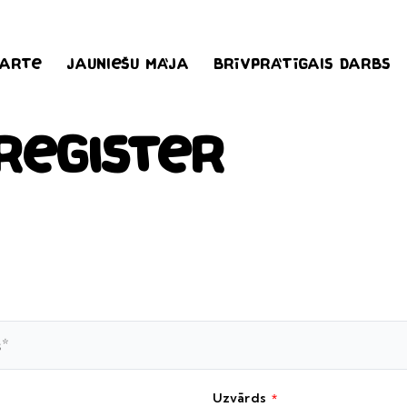
karte
Jauniešu māja
Brīvprātīgais darbs
Register
*
Uzvārds
*