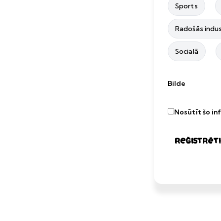
Sports
Radošās indus
Socialā
Bilde
Nosūtīt šo in