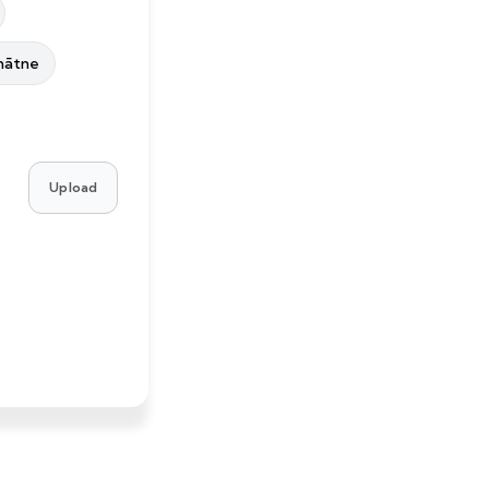
inātne
Upload