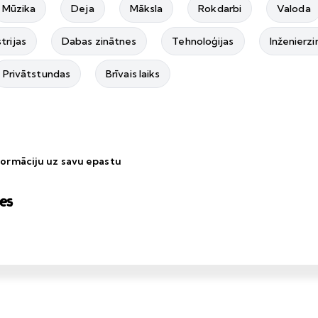
Mūzika
Deja
Māksla
Rokdarbi
Valoda
trijas
Dabas zinātnes
Tehnoloģijas
Inženierz
Privātstundas
Brīvais laiks
formāciju uz savu epastu