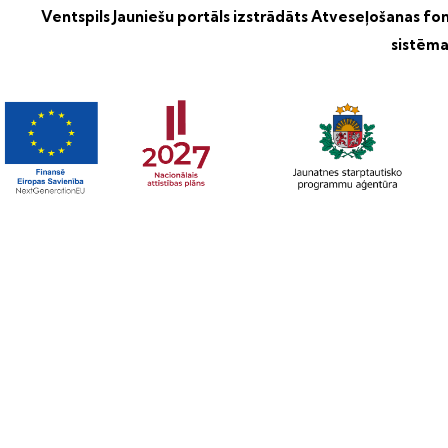
Ventspils Jauniešu portāls izstrādāts
Atveseļošanas fond
sistēma