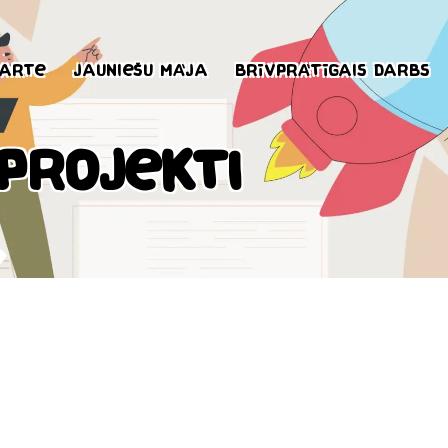
karte
Jauniešu māja
Brīvprātīgais darbs
Projekti