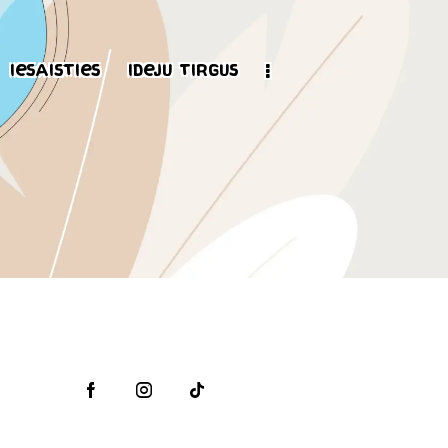
Iesaisties
Ideju tirgus