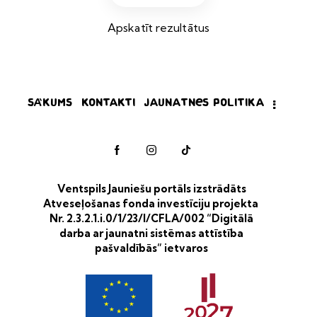
Apskatīt rezultātus
Sākums
Kontakti
Jaunatnes politika
Ventspils Jauniešu portāls izstrādāts
Atveseļošanas fonda investīciju projekta
Nr. 2.3.2.1.i.0/1/23/I/CFLA/002 “Digitālā
darba ar jaunatni sistēmas attīstība
pašvaldībās” ietvaros