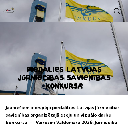
Piedalies Latvijas
Jūrniecības savienības
konkursā
Jauniešiem ir iespēja piedalīties Latvijas Jūrniecības
savienības organizētajā eseju un vizuālo darbu
konkursā – “Vairosim Valdemāru 2026: Jūrniecība