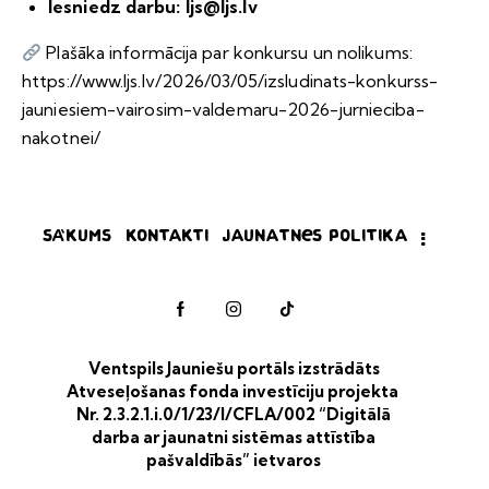
Iesniedz darbu:
ljs@ljs.lv
Plašāka informācija par konkursu un nolikums:
https://www.ljs.lv/2026/03/05/izsludinats-konkurss-
jauniesiem-vairosim-valdemaru-2026-jurnieciba-
nakotnei/
Sākums
Kontakti
Jaunatnes politika
Ventspils Jauniešu portāls izstrādāts
Atveseļošanas fonda investīciju projekta
Nr. 2.3.2.1.i.0/1/23/I/CFLA/002 “Digitālā
darba ar jaunatni sistēmas attīstība
pašvaldībās” ietvaros