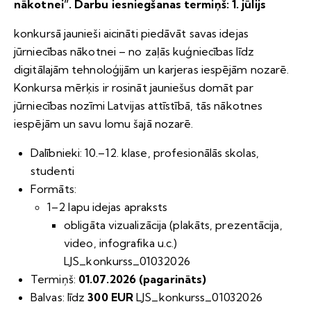
nākotnei”. Darbu iesniegšanas termiņš: 1. jūlijs
konkursā jaunieši aicināti piedāvāt savas idejas
jūrniecības nākotnei – no zaļās kuģniecības līdz
digitālajām tehnoloģijām un karjeras iespējām nozarē.
Konkursa mērķis ir rosināt jauniešus domāt par
jūrniecības nozīmi Latvijas attīstībā, tās nākotnes
iespējām un savu lomu šajā nozarē.
Dalībnieki: 10.–12. klase, profesionālās skolas,
studenti
Formāts:
1–2 lapu idejas apraksts
obligāta vizualizācija (plakāts, prezentācija,
video, infografika u.c.)
LJS_konkurss_01032026
Termiņš:
01.07.2026 (pagarināts)
Balvas: līdz
300 EUR
LJS_konkurss_01032026