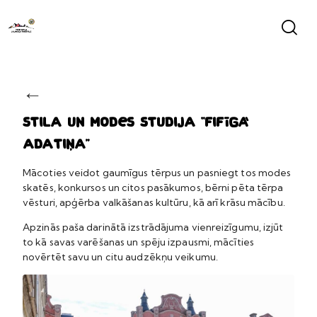
←
Stila un modes studija “Fifīgā
adatiņa”
Mācoties veidot gaumīgus tērpus un pasniegt tos modes
skatēs, konkursos un citos pasākumos, bērni pēta tērpa
vēsturi, apģērba valkāšanas kultūru, kā arī krāsu mācību.
Apzinās paša darinātā izstrādājuma vienreizīgumu, izjūt
to kā savas varēšanas un spēju izpausmi, mācīties
novērtēt savu un citu audzēkņu veikumu.