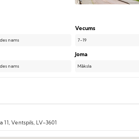
Vecums
ades nams
7-19
Joma
ades nams
Māksla
a 11, Ventspils, LV-3601