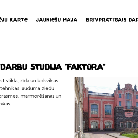
ēju karte
Jauniešu māja
Brīvprātīgais da
darbu studija “Faktūra”
 stikla, zīda un kokvilnas
tehnikas, auduma ziedu
 prasmes, marmorēšanas un
ikas.