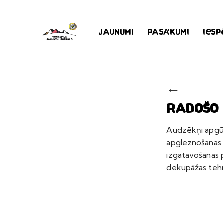
Jaunumi
Pasākumi
Iesp
←
Radošo 
Audzēkņi apgūst
apgleznošanas 
izgatavošanas
dekupāžas tehn