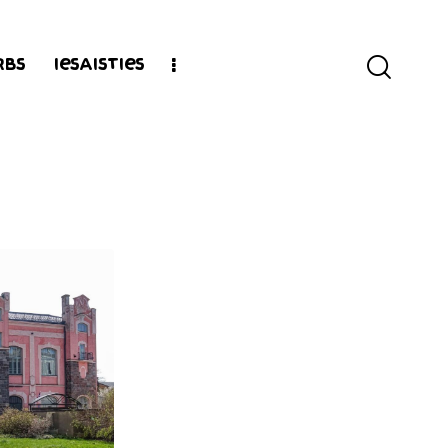
rbs
Iesaisties