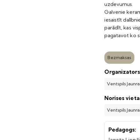
uzdevumus.
Galvenie keram
iesaistīt dalībn
parādīt, kas vis
pagatavot ko s
Bezmaksas
Organizators
Ventspils Jaunr
Norises vieta
Ventspils Jaunr
Pedagogs:
Janeta Liepā