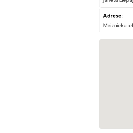
Adrese:
Maiznieku iel