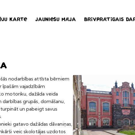
ēju karte
Jauniešu māja
Brīvprātīgais da
ka
šās nodarbības attīsta bērniem
ar īpašām vajadzībām
īko motoriku, dažāda veida
n darbības grupās, domāšanu,
 turpināt un pabeigt savus
.
bnieki gatavo dažādas dāvaniņas,
kārši veic skolotājas uzdotos