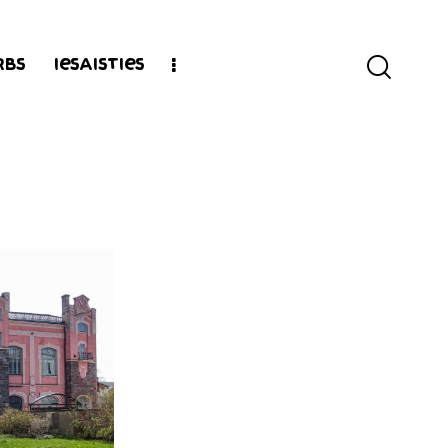
rbs
Iesaisties