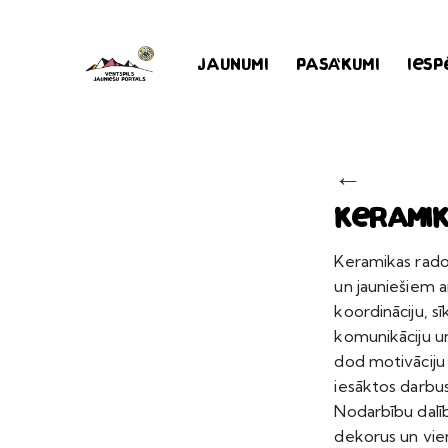
Jaunumi
Pasākumi
Iesp
←
Kerami
Keramikas rado
un jauniešiem 
koordināciju, s
komunikāciju u
dod motivāciju
iesāktos darbus
Nodarbību dalī
dekorus un vien