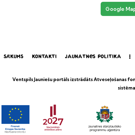
Google Ma
Sākums
Kontakti
Jaunatnes politika
Ventspils Jauniešu portāls izstrādāts
Atveseļošanas fond
sistēma