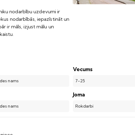
iku nodarbību uzdevumi ir
iekus nodarbībās, iepazīstināt un
pār ir māls, izjust mālu un
kaistu.
Vecums
ades nams
7-25
Joma
ades nams
Rokdarbi
jniece