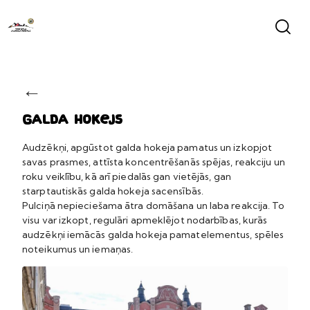
←
Galda hokejs
Audzēkņi, apgūstot galda hokeja pamatus un izkopjot
savas prasmes, attīsta koncentrēšanās spējas, reakciju un
roku veiklību, kā arī piedalās gan vietējās, gan
starptautiskās galda hokeja sacensībās.
Pulciņā nepieciešama ātra domāšana un laba reakcija. To
visu var izkopt, regulāri apmeklējot nodarbības, kurās
audzēkņi iemācās galda hokeja pamatelementus, spēles
noteikumus un iemaņas.