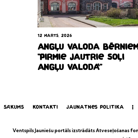
12 marts, 2026
Angļu valoda bērnie
“Pirmie jautrie soļi
angļu valodā”
Sākums
Kontakti
Jaunatnes politika
Ventspils Jauniešu portāls izstrādāts
Atveseļošanas fond