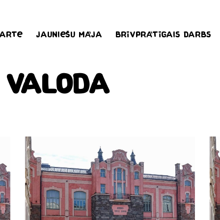
karte
Jauniešu māja
Brīvprātīgais darbs
Valoda