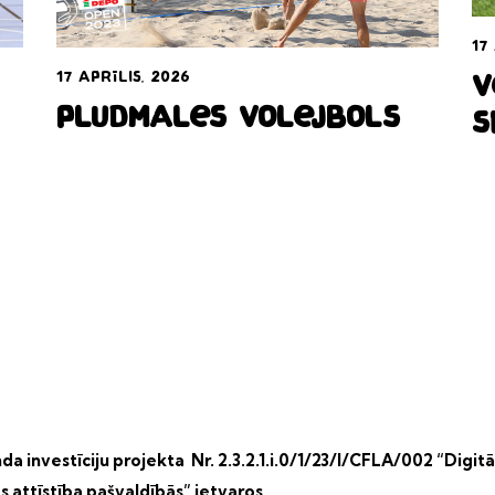
17
17 aprīlis, 2026
V
Pludmales volejbols
S
a investīciju projekta Nr. 2.3.2.1.i.0/1/23/I/CFLA/002 “Digitā
s attīstība pašvaldībās” ietvaros