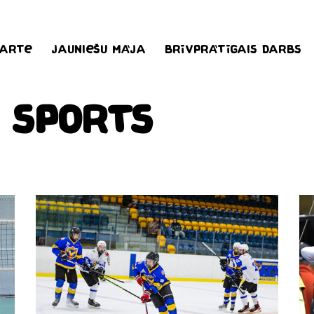
karte
Jauniešu māja
Brīvprātīgais darbs
Sports