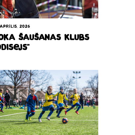
 aprīlis, 2026
oka šaušanas klubs
Odisejs”