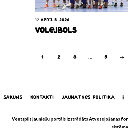
17 aprīlis, 2026
Volejbols
1
2
3
…
>
5
Sākums
Kontakti
Jaunatnes politika
Ventspils Jauniešu portāls izstrādāts
Atveseļošanas fond
sistēma