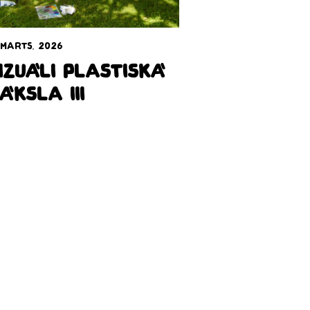
 marts, 2026
izuāli plastiskā
āksla III