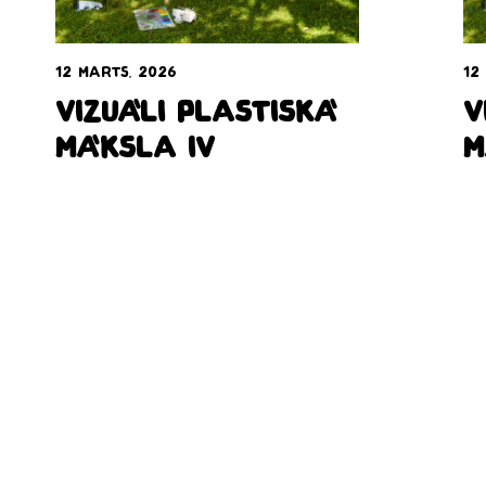
12 marts, 2026
12
Vizuāli plastiskā
V
māksla IV
m