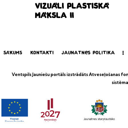
Vizuāli plastiskā
māksla II
Sākums
Kontakti
Jaunatnes politika
Ventspils Jauniešu portāls izstrādāts
Atveseļošanas fond
sistēma