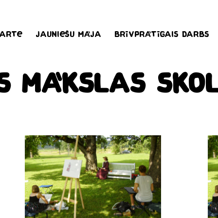
karte
Jauniešu māja
Brīvprātīgais darbs
ls Mākslas sko