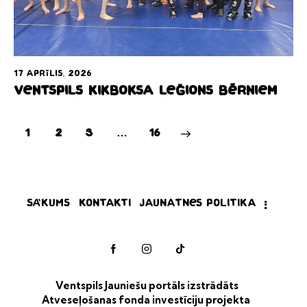
17 aprīlis, 2026
Ventspils Kikboksa Leģions bērniem
1
2
3
>
…
16
Sākums
Kontakti
Jaunatnes politika
Ventspils Jauniešu portāls izstrādāts
Atveseļošanas fonda investīciju projekta