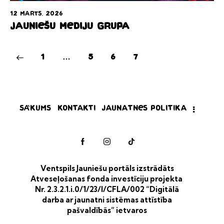
12 marts, 2026
Jauniešu mediju grupa
1
…
5
6
7
Sākums
Kontakti
Jaunatnes politika
Ventspils Jauniešu portāls izstrādāts
Atveseļošanas fonda investīciju projekta
Nr. 2.3.2.1.i.0/1/23/I/CFLA/002 “Digitālā
darba ar jaunatni sistēmas attīstība
pašvaldībās” ietvaros