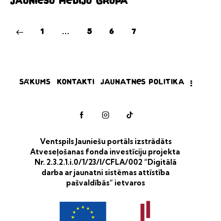
Jauniešu mediju grupa
1
…
5
6
7
Sākums
Kontakti
Jaunatnes politika
Ventspils Jauniešu portāls izstrādāts
Atveseļošanas fonda investīciju projekta
Nr. 2.3.2.1.i.0/1/23/I/CFLA/002 “Digitālā
darba ar jaunatni sistēmas attīstība
pašvaldībās” ietvaros