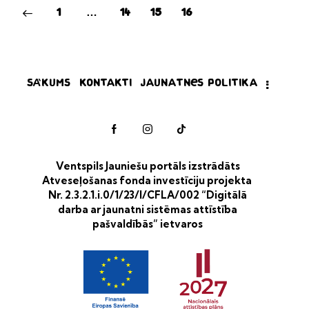
1
…
14
15
16
Sākums
Kontakti
Jaunatnes politika
Ventspils Jauniešu portāls izstrādāts
Atveseļošanas fonda investīciju projekta
Nr. 2.3.2.1.i.0/1/23/I/CFLA/002 “Digitālā
darba ar jaunatni sistēmas attīstība
pašvaldībās” ietvaros