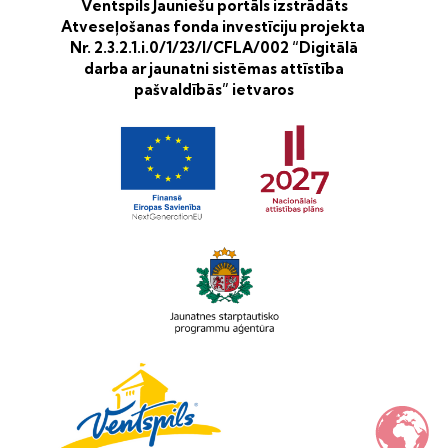
Ventspils Jauniešu portāls izstrādāts
Atveseļošanas fonda investīciju projekta
Nr. 2.3.2.1.i.0/1/23/I/CFLA/002 “Digitālā
darba ar jaunatni sistēmas attīstība
pašvaldībās” ietvaros