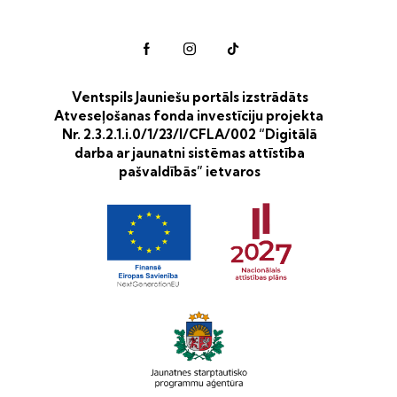
Ventspils Jauniešu portāls izstrādāts
Atveseļošanas fonda investīciju projekta
Nr. 2.3.2.1.i.0/1/23/I/CFLA/002 “Digitālā
darba ar jaunatni sistēmas attīstība
pašvaldībās” ietvaros