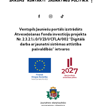
Sākums
Kontakti
Jaunatnes politika
Ventspils Jauniešu portāls izstrādāts
Atveseļošanas fonda investīciju projekta
Nr. 2.3.2.1.i.0/1/23/I/CFLA/002 “Digitālā
darba ar jaunatni sistēmas attīstība
pašvaldībās” ietvaros