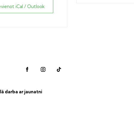
evienot iCal / Outlook
lā darba ar jaunatni