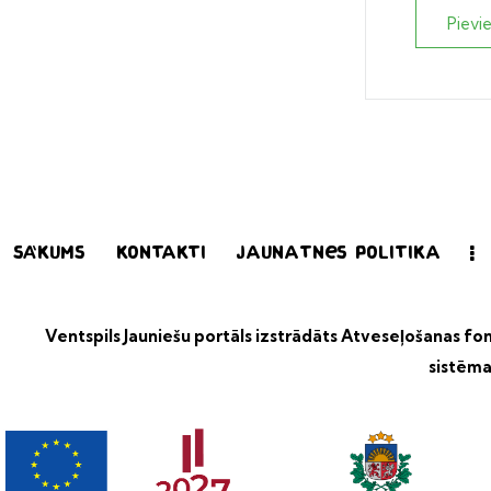
Pievi
Sākums
Kontakti
Jaunatnes politika
Ventspils Jauniešu portāls izstrādāts
Atveseļošanas fond
sistēma