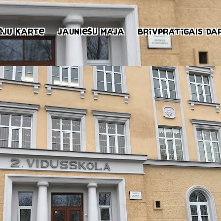
ēju karte
Jauniešu māja
Brīvprātīgais da