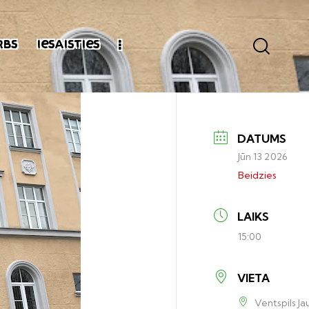
rbs
Iesaisties
DATUMS
Jūn 13 2026
Beidzies
LAIKS
15:00
VIETA
Ventspils J