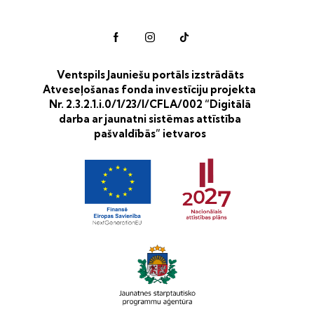
Ventspils Jauniešu portāls izstrādāts
Atveseļošanas fonda investīciju projekta
Nr. 2.3.2.1.i.0/1/23/I/CFLA/002 “Digitālā
darba ar jaunatni sistēmas attīstība
pašvaldībās” ietvaros