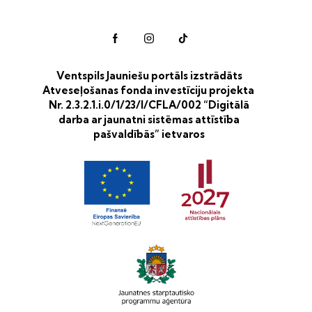
Ventspils Jauniešu portāls izstrādāts
Atveseļošanas fonda investīciju projekta
Nr. 2.3.2.1.i.0/1/23/I/CFLA/002 “Digitālā
darba ar jaunatni sistēmas attīstība
pašvaldībās” ietvaros