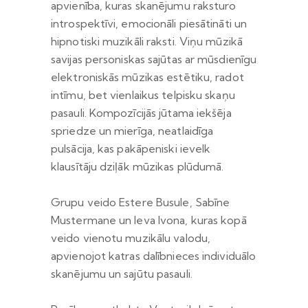
apvienība, kuras skanējumu raksturo
introspektīvi, emocionāli piesātināti un
hipnotiski muzikāli raksti. Viņu mūzikā
savijas personiskas sajūtas ar mūsdienīgu
elektroniskās mūzikas estētiku, radot
intīmu, bet vienlaikus telpisku skaņu
pasauli. Kompozīcijās jūtama iekšēja
spriedze un mierīga, neatlaidīga
pulsācija, kas pakāpeniski ievelk
klausītāju dziļāk mūzikas plūdumā.
Grupu veido Estere Busule, Sabīne
Mustermane un Ieva Ivona, kuras kopā
veido vienotu muzikālu valodu,
apvienojot katras dalībnieces individuālo
skanējumu un sajūtu pasauli.