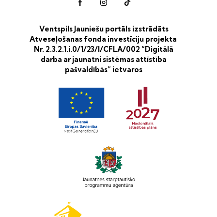
Ventspils Jauniešu portāls izstrādāts
Atveseļošanas fonda investīciju projekta
Nr. 2.3.2.1.i.0/1/23/I/CFLA/002 “Digitālā
darba ar jaunatni sistēmas attīstība
pašvaldībās” ietvaros