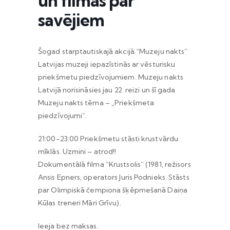
un filmas par
savējiem
Šogad starptautiskajā akcijā “Muzeju nakts”
Latvijas muzeji iepazīstinās ar vēsturisku
priekšmetu piedzīvojumiem. Muzeju nakts
Latvijā norisināsies jau 22. reizi un šī gada
Muzeju nakts tēma – „Priekšmeta
piedzīvojumi”.
21:00-23:00 Priekšmetu stāsti krustvārdu
mīklās. Uzmini – atrod!!
Dokumentālā filma “Krustsolis” (1981, režisors
Ansis Epners, operators Juris Podnieks. Stāsts
par Olimpiskā čempiona šķēpmešanā Daiņa
Kūlas treneri Māri Grīvu).
Ieeja bez maksas.