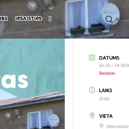
rbs
Iesaisties
DATUMS
Jūn 23 - 24 202
Beidzies
LAIKS
21:00
VIETA
Zlēku kultū