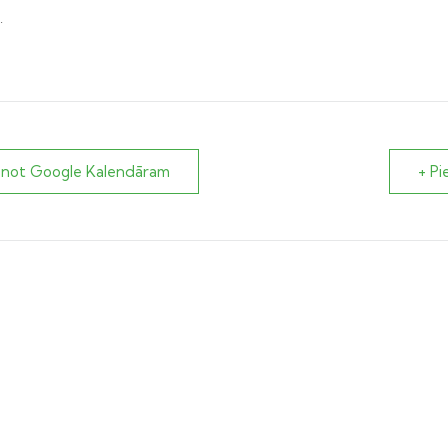
.
enot Google Kalendāram
+ Pi