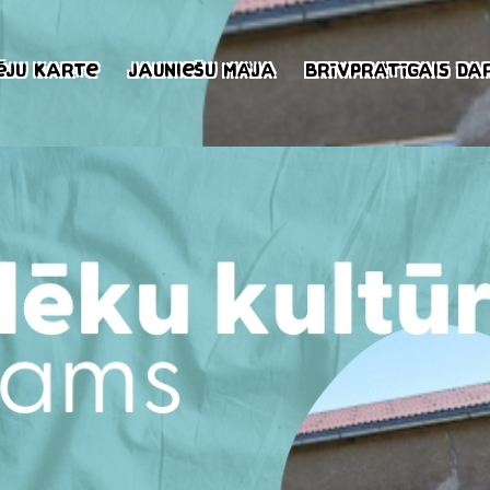
ēju karte
Jauniešu māja
Brīvprātīgais da