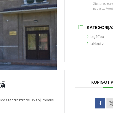
Zlēku kultūr
pagasts, Vent
KATEGORIJA
Izglītība
Izklaide
kā
KOPĪGOT 
riecēs teātra izrāde un zaļumballe