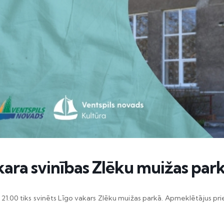
kara svinības Zlēku muižas par
st. 21.00 tiks svinēts Līgo vakars Zlēku muižas parkā. Apmeklētājus p