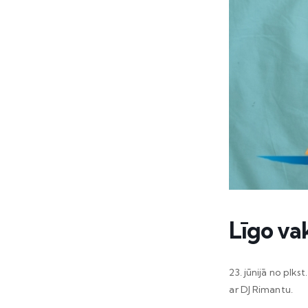
Līgo va
23. jūnijā no plk
ar DJ Rimantu.