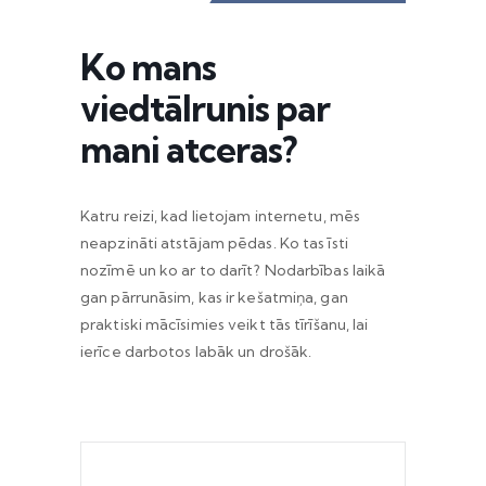
Ko mans
viedtālrunis par
mani atceras?
Katru reizi, kad lietojam internetu, mēs
neapzināti atstājam pēdas. Ko tas īsti
nozīmē un ko ar to darīt? Nodarbības laikā
gan pārrunāsim, kas ir kešatmiņa, gan
praktiski mācīsimies veikt tās tīrīšanu, lai
ierīce darbotos labāk un drošāk.