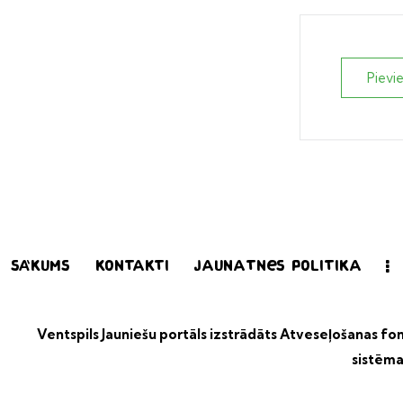
Pievi
Sākums
Kontakti
Jaunatnes politika
Ventspils Jauniešu portāls izstrādāts
Atveseļošanas fond
sistēma