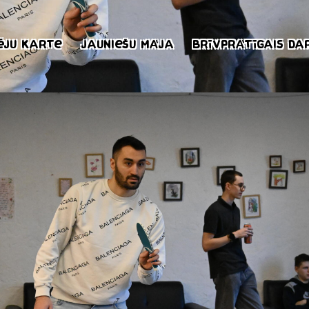
ēju karte
Jauniešu māja
Brīvprātīgais da