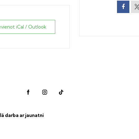
evienot iCal / Outlook
lā darba ar jaunatni