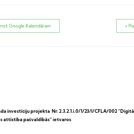
enot Google Kalendāram
+ Pi
a investīciju projekta Nr. 2.3.2.1.i.0/1/23/I/CFLA/002 “Digitā
s attīstība pašvaldībās” ietvaros