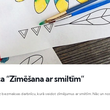
a “Zīmēšana ar smiltīm”
uz bezmaksas darbnīcu, kurā veidot zīmējumus ar smiltīm. Nāc un nosk