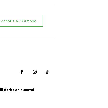
evienot iCal / Outlook
lā darba ar jaunatni