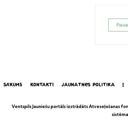
Pievi
Sākums
Kontakti
Jaunatnes politika
Ventspils Jauniešu portāls izstrādāts
Atveseļošanas fond
sistēma