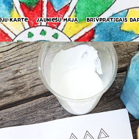
ēju karte
Jauniešu māja
Brīvprātīgais da