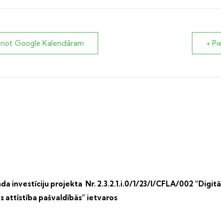
enot Google Kalendāram
+ Pi
a investīciju projekta Nr. 2.3.2.1.i.0/1/23/I/CFLA/002 “Digitā
s attīstība pašvaldībās” ietvaros