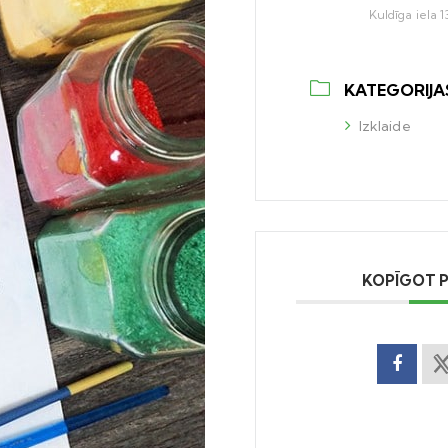
Kuldīga iela 1
KATEGORIJA
Izklaide
KOPĪGOT 